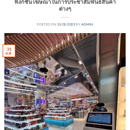
ฟังก์ชันโฆษณาในการประชาสัมพันธ์สินค้า
ต่างๆ
POSTED ON
31/01/2023
BY
ADMIN
31
ม.ค.