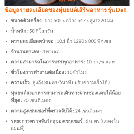
ข้อมูลรายละเอียดของหุ่นยนต์เสิร์ฟอาหาร รุ่น Deli
ขนาดตัวเครื่อง
: ยาว 505 x กว้าง 547 x สูง1220 มม.
น้ำหนัก :
58 กิโลกรัม
ความละเอียดหน้าจอ :
10.1 นิ้ว 1280 x 800 พิกเซล​
จำนวนพาเลท :
3 พาเลท
ความสามารถในการบรรทุกอาหาร
: 10 กก./พาเลท
ชั่วโมงการทำงานต่อเนื่อง :
10ชั่วโมง
ความเร็ว
: สูงถึง 8เมตร/วินาที ( ปรับความเร็วได้ )
หุ่นยนต์ส่งอาหารสามารถเดินทางผ่านช่องแคบได้น้อย
ที่สุด :
70 เซนติเมตร
ความสูงเซนเซอร์ที่ตรวจจับได้ :
24 เซนติเมตร
ระยะการตรวจจับวัตถุของเซนเซอร์ :
6 เมตร (แสดงใน
แผนที่)​