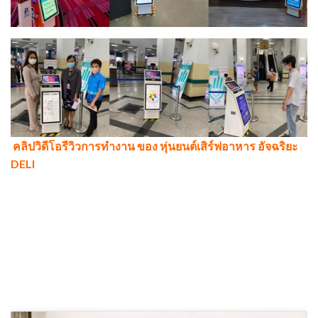
คลิปวิดีโอรีวิวการทำงาน ของ
หุ่นยนต์เสิร์ฟอาหาร อัจฉริยะ
DELI